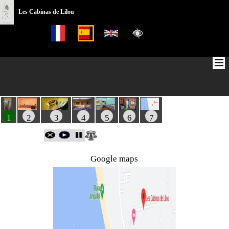
Les Cabinas de Lilou
1
2
3
4
5
6
7
Google maps