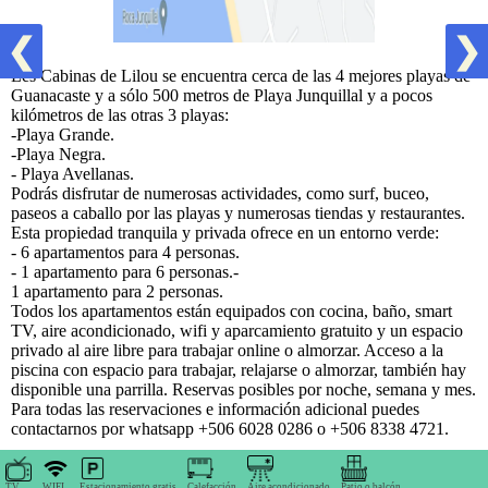
❮
❯
Les Cabinas de Lilou se encuentra cerca de las 4 mejores playas de
Guanacaste y a sólo 500 metros de Playa Junquillal y a pocos
kilómetros de las otras 3 playas:
-Playa Grande.
-Playa Negra.
- Playa Avellanas.
Podrás disfrutar de numerosas actividades, como surf, buceo,
paseos a caballo por las playas y numerosas tiendas y restaurantes.
Esta propiedad tranquila y privada ofrece en un entorno verde:
- 6 apartamentos para 4 personas.
- 1 apartamento para 6 personas.-
1 apartamento para 2 personas.
Todos los apartamentos están equipados con cocina, baño, smart
TV, aire acondicionado, wifi y aparcamiento gratuito y un espacio
privado al aire libre para trabajar online o almorzar. Acceso a la
piscina con espacio para trabajar, relajarse o almorzar, también hay
disponible una parrilla. Reservas posibles por noche, semana y mes.
Para todas las reservaciones e información adicional puedes
contactarnos por whatsapp +506 6028 0286 o +506 8338 4721.
TV
WIFI
Estacionamiento gratis
Calefacción
Aire acondicionado
Patio o balcón